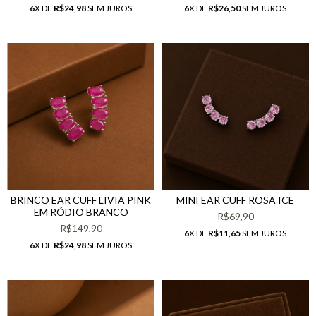
6
X DE
R$24,98
SEM JUROS
6
X DE
R$26,50
SEM JUROS
BRINCO EAR CUFF LIVIA PINK
MINI EAR CUFF ROSA ICE
EM RÓDIO BRANCO
R$69,90
R$149,90
6
X DE
R$11,65
SEM JUROS
6
X DE
R$24,98
SEM JUROS