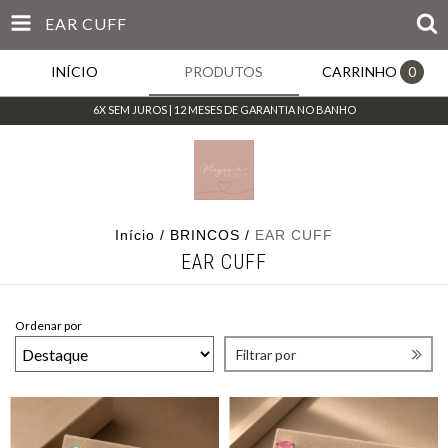
EAR CUFF
INÍCIO
PRODUTOS
CARRINHO
0
6X SEM JUROS | 12 MESES DE GARANTIA NO BANHO
Início
/
BRINCOS
/
EAR CUFF
EAR CUFF
Ordenar por
Filtrar por